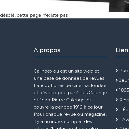
désolé, cette page n'existe pas
A propos
Lien
Posit
Calindex.eu est un site web et
une base de données de revues
Jeu
francophones de cinéma, fondée
189
et développée par Gilles Calenge
et Jean-Pierre Calenge, qui
Revu
couvre la période 1919 à ce jour.
L'Éc
Pour chaque revue ou magazine,
L'Av
il y a un index complet des
articles (la plus petite notule y