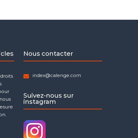
icles
Nous contacter
index@calenge.com
droits
s
 pour
Suivez-nous sur
 nous
instagram
esure
on.