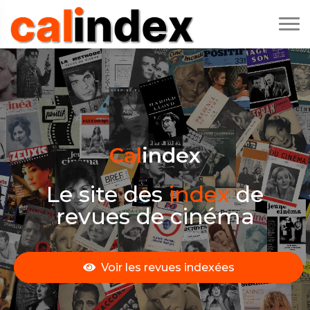
Cal
Index
Le site des
index
de
revues de cinéma
Voir les revues indexées